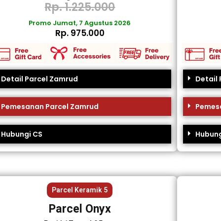
Rp. 1.225.000
Promo Jumat, 7 Agustus 2026
Rp. 975.000
Detail Parcel Zamrud
Detail 
Pemesanan Parcel Zamrud
Pemesa
Hubungi CS
Hubung
Parcel Keramik 5
Parcel Onyx