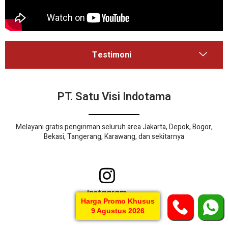
Testimoni
PT. Satu Visi Indotama
Melayani gratis pengiriman seluruh area Jakarta, Depok, Bogor,
Bekasi, Tangerang, Karawang, dan sekitarnya
Instagram
@pixpax.id
Harga Promo Khusus
9 Agustus 2026